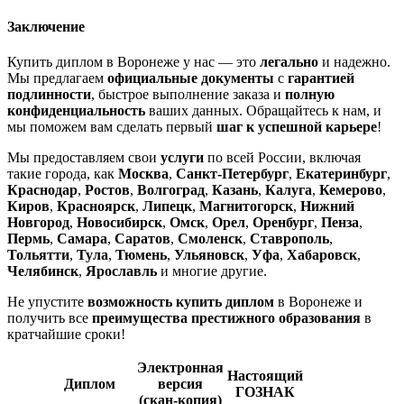
Заключение
Купить диплом в Воронеже у нас — это
легально
и надежно.
Мы предлагаем
официальные документы
с
гарантией
подлинности
, быстрое выполнение заказа и
полную
конфиденциальность
ваших данных. Обращайтесь к нам, и
мы поможем вам сделать первый
шаг к успешной карьере
!
Мы предоставляем свои
услуги
по всей России, включая
такие города, как
Москва
,
Санкт-Петербург
,
Екатеринбург
,
Краснодар
,
Ростов
,
Волгоград
,
Казань
,
Калуга
,
Кемерово
,
Киров
,
Красноярск
,
Липецк
,
Магнитогорск
,
Нижний
Новгород
,
Новосибирск
,
Омск
,
Орел
,
Оренбург
,
Пенза
,
Пермь
,
Самара
,
Саратов
,
Смоленск
,
Ставрополь
,
Тольятти
,
Тула
,
Тюмень
,
Ульяновск
,
Уфа
,
Хабаровск
,
Челябинск
,
Ярославль
и многие другие.
Не упустите
возможность купить диплом
в Воронеже и
получить все
преимущества престижного образования
в
кратчайшие сроки!
Электронная
Настоящий
Диплом
версия
ГОЗНАК
(скан-копия)